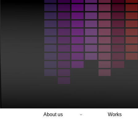
About us
Works