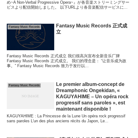
め~A Non-Verbal Progressive Opera~』が各音楽ストリーミングサー
ビスより配信開始しました。 以下URLより各音楽配信サービスに...
Fantasy Music Records 正式成
Fantasy Music Records
立
Fantasy Music Records 正式成立 我们很高兴宣布全新音乐厂牌
Fantasy Music Records 正式成立。 我们的理念是： “让音乐成为故
事。” Fantasy Music Records 致力于发行以...
Le premier album-concept de
Fantasy Music Records
Dreamphonic Ongekidan, «
KAGUYAHIME – Un opéra rock
progressif sans paroles », est
maintenant disponible !
KAGUYAHIME : La Princesse de la Lune Un opéra rock progressif
sans paroles L'un des plus anciens récits du Japon, Le...