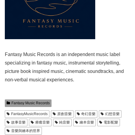
Fantasy Music Records is an independent music label
specializing in fantasy music, instrumental storytelling,
picture book inspired music, cinematic soundtracks, and
non-verbal musical experiences.
Fantasy Music Records
FantasyMusicRecords
原創音樂
奇幻音樂
幻想音樂
故事音樂
療癒音樂
純音樂
繪本音樂
電影配樂
音樂與繪本的世界