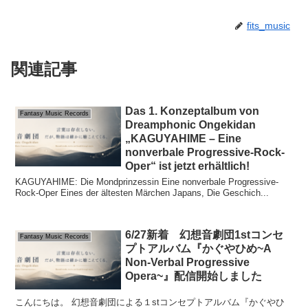
fits_music
関連記事
Das 1. Konzeptalbum von
Fantasy Music Records
Dreamphonic Ongekidan
„KAGUYAHIME – Eine
nonverbale Progressive-Rock-
Oper“ ist jetzt erhältlich!
KAGUYAHIME: Die Mondprinzessin Eine nonverbale Progressive-
Rock-Oper Eines der ältesten Märchen Japans, Die Geschich...
6/27新着 幻想音劇団1stコンセ
Fantasy Music Records
プトアルバム『かぐやひめ~A
Non-Verbal Progressive
Opera~』配信開始しました
こんにちは。 幻想音劇団による１stコンセプトアルバム『かぐやひ