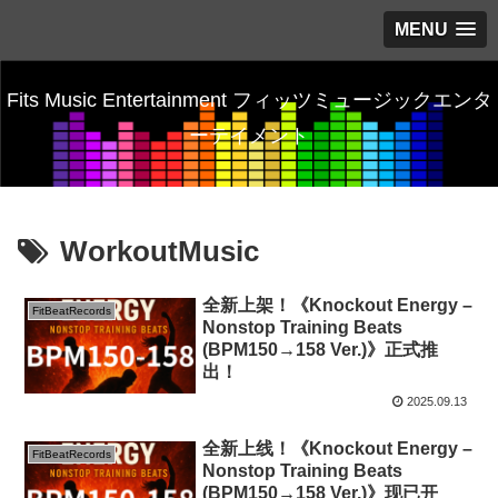
MENU
Fits Music Entertainment フィッツミュージックエンタ
ーテイメント
WorkoutMusic
全新上架！《Knockout Energy –
FitBeatRecords
Nonstop Training Beats
(BPM150→158 Ver.)》正式推
出！
2025.09.13
全新上线！《Knockout Energy –
FitBeatRecords
Nonstop Training Beats
(BPM150→158 Ver.)》现已开