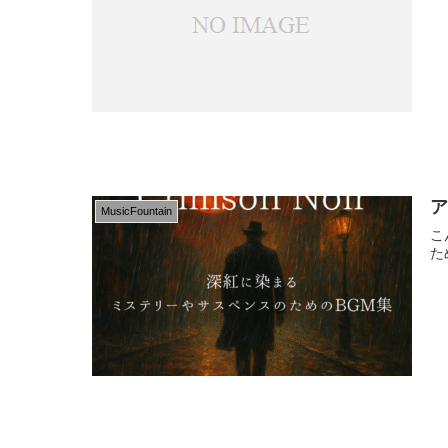
ア
MusicFountain
こ
た