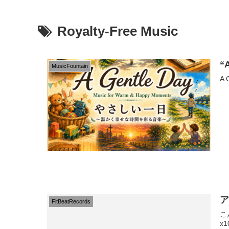
Royalty-Free Music
“
MusicFountain
A 
ア
FitBeatRecords
こ
x