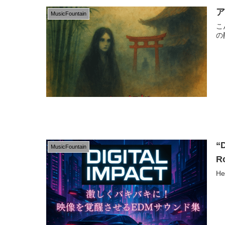
ア
MusicFountain
こ
の
“
MusicFountain
Ro
He