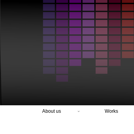
About us
Works