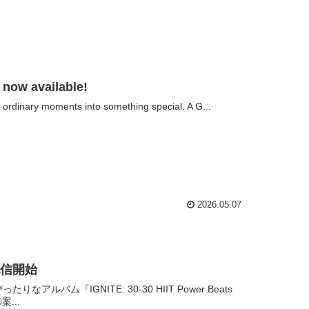
now available!
ordinary moments into something special. A G...
2026.05.07
s』配信開始
アルバム『IGNITE: 30-30 HIIT Power Beats
...