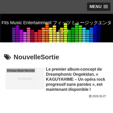
MENU
Fits Music Entertainment フィッツミュージックエンタ
ーテイメント
NouvelleSortie
Le premier album-concept de
Fantasy Music Records
Dreamphonic Ongekidan, «
KAGUYAHIME – Un opéra rock
progressif sans paroles », est
maintenant disponible !
2026.06.27