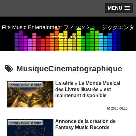
MENU
Fits Music Entertainment フィッツミュージックエンタ
ーテイメント
MusiqueCinematographique
La série « Le Monde Musical
Fantasy Music Records
des Livres Illustrés » est
maintenant disponible
2026.06.16
Annonce de la création de
Fantasy Music Records
Fantasy Music Records