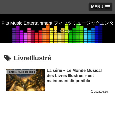
MENU
Fits Music Entertainment フィッツミュージックエンタ
ーテイメント
LivreIllustré
La série « Le Monde Musical
Fantasy Music Records
des Livres Illustrés » est
maintenant disponible
2026.06.16