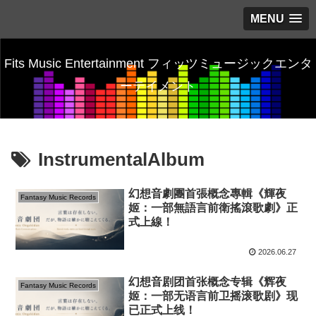
MENU
Fits Music Entertainment フィッツミュージックエンタ
ーテイメント
InstrumentalAlbum
幻想音劇團首張概念專輯《輝夜
Fantasy Music Records
姬：一部無語言前衛搖滾歌劇》正
式上線！
2026.06.27
幻想音剧团首张概念专辑《辉夜
Fantasy Music Records
姬：一部无语言前卫摇滚歌剧》现
已正式上线！