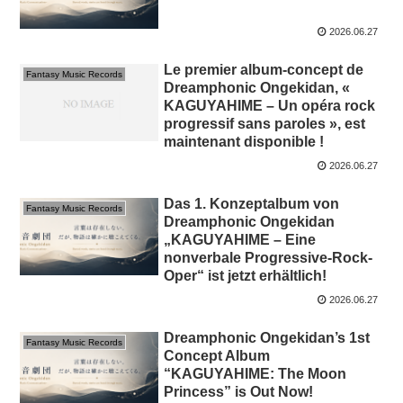
2026.06.27
Le premier album-concept de
Fantasy Music Records
Dreamphonic Ongekidan, «
KAGUYAHIME – Un opéra rock
progressif sans paroles », est
maintenant disponible !
2026.06.27
Das 1. Konzeptalbum von
Fantasy Music Records
Dreamphonic Ongekidan
„KAGUYAHIME – Eine
nonverbale Progressive-Rock-
Oper“ ist jetzt erhältlich!
2026.06.27
Dreamphonic Ongekidan’s 1st
Fantasy Music Records
Concept Album
“KAGUYAHIME: The Moon
Princess” is Out Now!