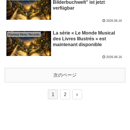
Bilderbuchwelt“ ist jetzt
verfügbar
2026.06.16
La série « Le Monde Musical
Fantasy Music Records
des Livres Illustrés » est
maintenant disponible
2026.06.16
次のページ
1
2