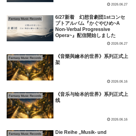
2026.06.27
6/27新着 幻想音劇団1stコンセ
Fantasy Music Records
プトアルバム『かぐやひめ~A
Non-Verbal Progressive
Opera~』配信開始しました
2026.06.27
《音樂與繪本的世界》系列正式上
Fantasy Music Records
架
2026.06.16
《音乐与绘本的世界》系列正式上
Fantasy Music Records
线
2026.06.16
Die Reihe „Musik- und
Fantasy Music Records