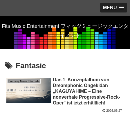
MENU
Fits Music Entertainment フィッツミュージックエンタ
ーテイメント
Fantasie
Das 1. Konzeptalbum von
Fantasy Music Records
Dreamphonic Ongekidan
„KAGUYAHIME – Eine
nonverbale Progressive-Rock-
Oper“ ist jetzt erhältlich!
2026.06.27