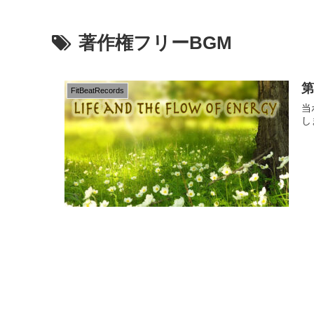
著作権フリーBGM
FitBeatRecords
当
しま