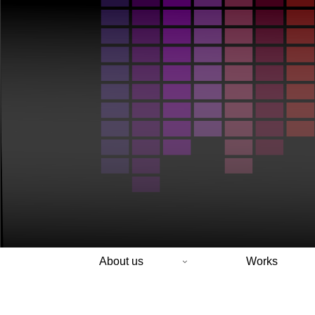
About us
Works