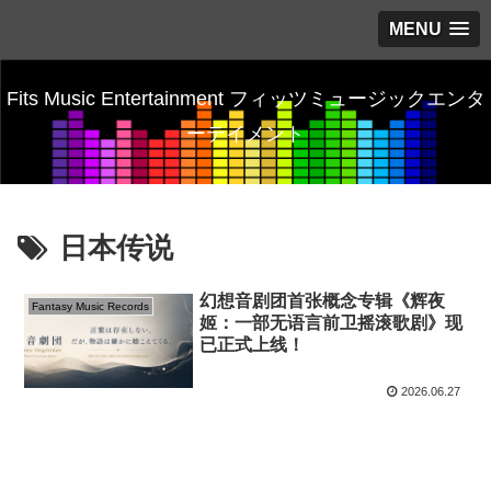
MENU
Fits Music Entertainment フィッツミュージックエンタ
ーテイメント
日本传说
幻想音剧团首张概念专辑《辉夜
Fantasy Music Records
姬：一部无语言前卫摇滚歌剧》现
已正式上线！
2026.06.27