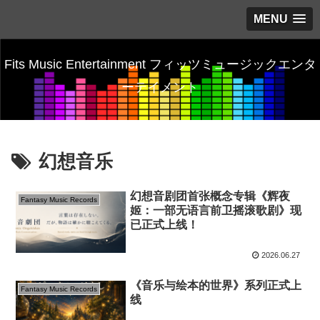
MENU
Fits Music Entertainment フィッツミュージックエンタ
ーテイメント
幻想音乐
幻想音剧团首张概念专辑《辉夜
Fantasy Music Records
姬：一部无语言前卫摇滚歌剧》现
已正式上线！
2026.06.27
《音乐与绘本的世界》系列正式上
Fantasy Music Records
线