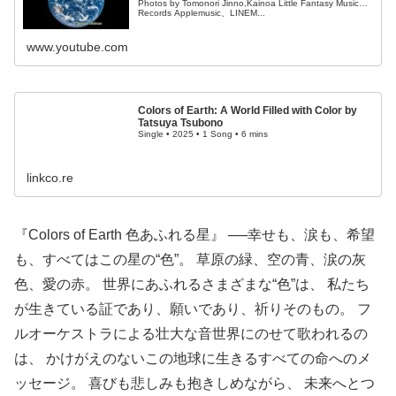
Photos by Tomonori Jinno,Kainoa Little Fantasy Music
Records Applemusic、LINEM...
www.youtube.com
Colors of Earth: A World Filled with Color by
Tatsuya Tsubono
Single • 2025 • 1 Song • 6 mins
linkco.re
『Colors of Earth 色あふれる星』 ──幸せも、涙も、希望
も、すべてはこの星の“色”。 草原の緑、空の青、涙の灰
色、愛の赤。 世界にあふれるさまざまな“色”は、 私たち
が生きている証であり、願いであり、祈りそのもの。 フ
ルオーケストラによる壮大な音世界にのせて歌われるの
は、 かけがえのないこの地球に生きるすべての命へのメ
ッセージ。 喜びも悲しみも抱きしめながら、 未来へとつ