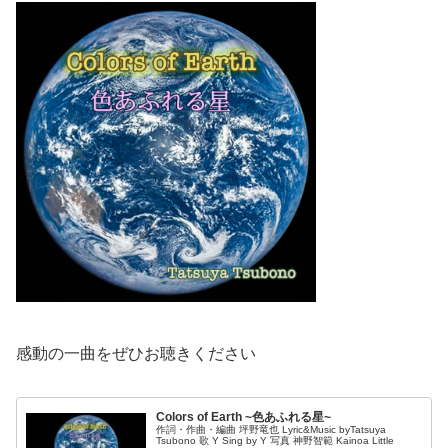
感動の一曲をぜひお聴きください
Colors of Earth ~色あふれる星~
作詞・作曲・編曲 坪野竜也 Lyric&Music byTatsuya
Tsubono 歌 Y Sing by Y 写真 神野智範 Kainoa Little