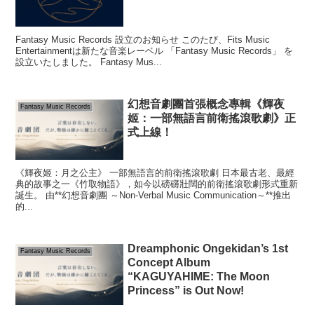
Fantasy Music Records 設立のお知らせ このたび、Fits Music
Entertainmentは新たな音楽レーベル 「Fantasy Music Records」 を
設立いたしました。 Fantasy Mus...
幻想音劇團首張概念專輯《輝夜
Fantasy Music Records
姬：一部無語言前衛搖滾歌劇》正
式上線！
《輝夜姬：月之公主》 一部無語言的前衛搖滾歌劇 日本最古老、最經
典的故事之一《竹取物語》，如今以磅礴壯闊的前衛搖滾歌劇形式重新
誕生。 由**幻想音劇團 ～Non-Verbal Music Communication～**推出
的...
Dreamphonic Ongekidan’s 1st
Fantasy Music Records
Concept Album
“KAGUYAHIME: The Moon
Princess” is Out Now!