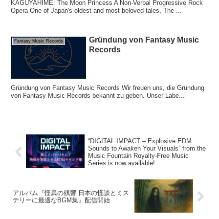
KAGUYAHIME: The Moon Princess A Non-Verbal Progressive Rock
Opera One of Japan's oldest and most beloved tales, The ...
Gründung von Fantasy Music
Fantasy Music Records
Records
Gründung von Fantasy Music Records Wir freuen uns, die Gründung
von Fantasy Music Records bekannt zu geben. Unser Labe...
“DIGITAL IMPACT – Explosive EDM
Sounds to Awaken Your Visuals” from the
Music Fountain Royalty-Free Music
Series is now available!
アルバム『怪異の残響 日本の怪談とミス
テリーに最適なBGM集』配信開始