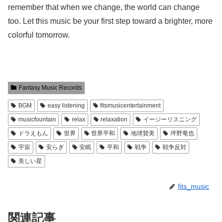
remember that when we change, the world can change
too. Let this music be your first step toward a brighter, more
colorful tomorrow.
Fantasy Music Records
BGM
easy listening
fitsmusicentertainment
musicfountain
relax
relaxation
イージーリスニング
ドラえもん
世界
世界平和
地球賛美
坪野竜也
宇宙
安らぎ
安眠
平和
戦争
戦争反対
美しい星
fits_music
関連記事