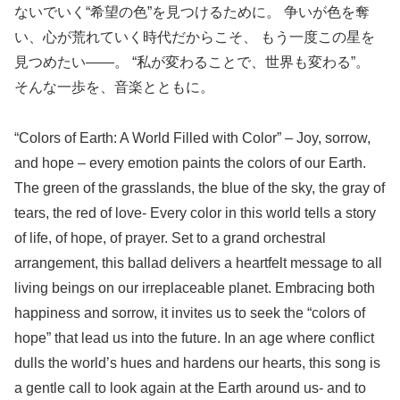
ないでいく“希望の色”を見つけるために。 争いが色を奪
い、心が荒れていく時代だからこそ、 もう一度この星を
見つめたい――。 “私が変わることで、世界も変わる”。
そんな一歩を、音楽とともに。
“Colors of Earth: A World Filled with Color” – Joy, sorrow,
and hope – every emotion paints the colors of our Earth.
The green of the grasslands, the blue of the sky, the gray of
tears, the red of love- Every color in this world tells a story
of life, of hope, of prayer. Set to a grand orchestral
arrangement, this ballad delivers a heartfelt message to all
living beings on our irreplaceable planet. Embracing both
happiness and sorrow, it invites us to seek the “colors of
hope” that lead us into the future. In an age where conflict
dulls the world’s hues and hardens our hearts, this song is
a gentle call to look again at the Earth around us- and to